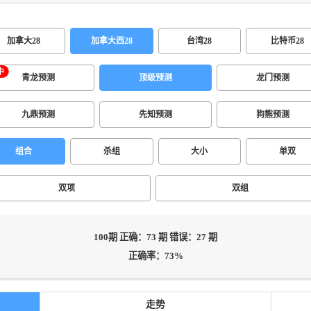
加拿大28
加拿大西28
台湾28
比特币28
青龙预测
顶级预测
龙门预测
九鼎预测
先知预测
狗熊预测
组合
杀组
大小
单双
双项
双组
100期 正确：73 期 错误：27 期
正确率：73%
走势