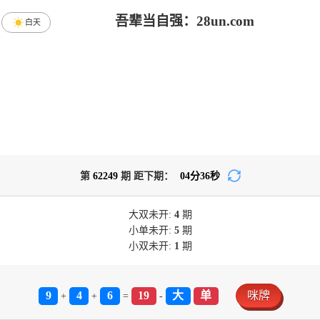
吾辈当自强：28un.com
白天
第
62249
期 距下期：
04
分
36
秒
大双
未开:
4
期
小单
未开:
5
期
小双
未开:
1
期
9
4
6
19
大
单
咪牌
+
+
=
-