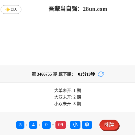
吾辈当自强：28un.com
白天
第
3466755
期 距下期：
01
分
19
秒
大单
未开:
1
期
大双
未开:
2
期
小双
未开:
8
期
5
4
0
09
小
单
咪牌
+
+
=
-