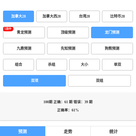
加拿大28
加拿大西28
台湾28
比特币28
青龙预测
顶级预测
龙门预测
九鼎预测
先知预测
狗熊预测
组合
杀组
大小
单双
双项
双组
100期 正确：61 期 错误：39 期
正确率：61%
预测
走势
统计