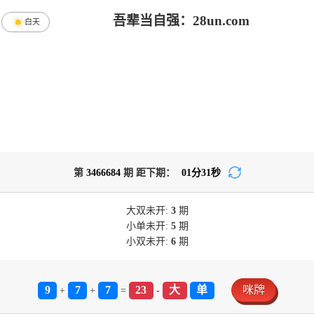
吾辈当自强：28un.com
白天
第
3466684
期 距下期：
01
分
31
秒
大双
未开:
3
期
小单
未开:
5
期
小双
未开:
6
期
9
7
7
23
大
单
咪牌
+
+
=
-