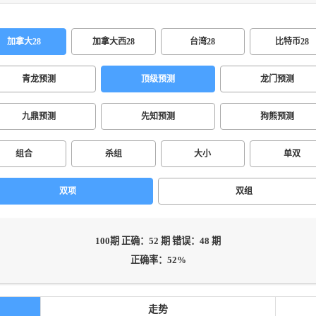
加拿大28
加拿大西28
台湾28
比特币28
青龙预测
顶级预测
龙门预测
九鼎预测
先知预测
狗熊预测
组合
杀组
大小
单双
双项
双组
100期 正确：52 期 错误：48 期
正确率：52%
走势