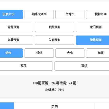
加拿大28
加拿大西28
台湾28
比特币28
青龙预测
顶级预测
龙门预测
九鼎预测
先知预测
狗熊预测
组合
杀组
大小
单双
双项
双组
100期 正确：76 期 错误：24 期
正确率：76%
走势