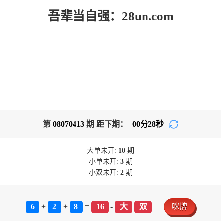
吾辈当自强：28un.com
第
08070413
期 距下期：
00
分
28
秒
大单
未开:
10
期
小单
未开:
3
期
小双
未开:
2
期
6
+
2
+
8
=
16
-
大
双
咪牌